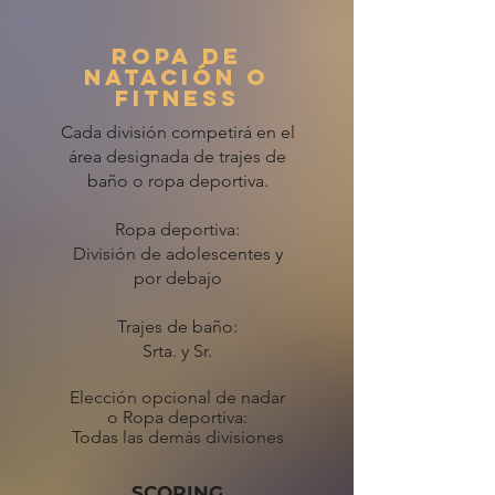
Ropa de
natación o
fitness
Cada división competirá en el
área designada de trajes de
baño o ropa deportiva.
Ropa deportiva:
División de adolescentes y
por debajo
Trajes de baño:
Srta. y Sr.
Elección opcional de nadar
o
Ropa deportiva:
Todas las demás divisiones
SCORING