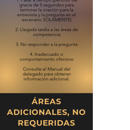
gracia de 5 segundos para
terminar la oración para la
entrevista y la pregunta en el
escenario SOLAMENTE)
2. Llegada tardía a las áreas de
competencia
3. No responder a la pregunta
4.
Inadecuado
o
comportamiento ofensivo
Consulte el Manual del
delegado para obtener
información adicional.
ÁREAS
ADICIONALES, NO
REQUERIDAS