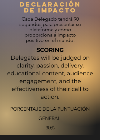
DECLARACIÓN
DE IMPACTO
Cada Delegado tendrá 90
segundos para presentar su
plataforma y cómo
proporciona a
impacto
positivo en el mundo.
SCORING
​Delegates will be judged on
clarity, passion, delivery,
educational content, audience
engagement, and the
effectiveness of their call to
action.
PORCENTAJE DE LA PUNTUACIÓN
GENERAL:
30%