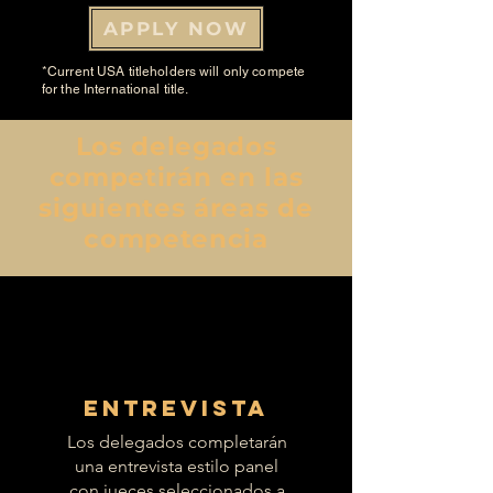
APPLY NOW
*Current USA titleholders will only compete
for the International title.
Los delegados
competirán en las
siguientes áreas de
competencia
Entrevista
Los delegados completarán
una entrevista estilo panel
con jueces seleccionados a