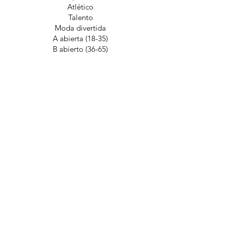
Atlético
Talento
Moda divertida
A abierta (18-35)
B abierto (36-65)
y más...
Aprende más
APPLY NOW
INELIGIBILITY
The following list describes what would
make someone ineligible to