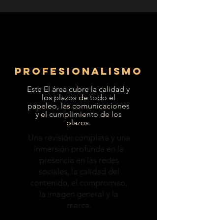
Profesionalismo
Este
El área cubre la calidad y
los plazos de todo el
papeleo, las comunicaciones
y el cumplimiento de los
plazos.
Una revisión completa y una
inmersión profunda en la
presencia en las redes
sociales, la calidad del
contenido, el compromiso,
la imagen general y la
marca.