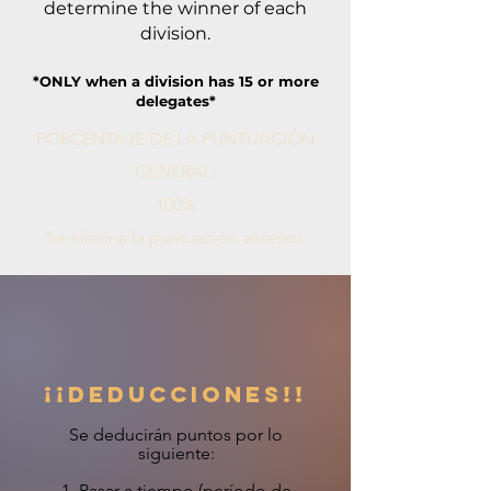
determine the winner of each
division.
*ONLY when a division has 15 or more
delegates*
PORCENTAJE DE LA PUNTUACIÓN
GENERAL:
100%
Se elimina la puntuación anterior.
¡¡DEDUCCIONES!!
Se deducirán puntos por lo
siguiente:
1. Pasar a tiempo (período de