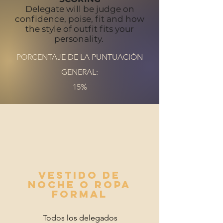
Delegate will be judge on
confidence, poise, fit and how
the style of outfit fits your
personality.
PORCENTAJE DE LA PUNTUACIÓN
GENERAL:
15%
Vestido de
noche o ropa
formal
Todos los delegados