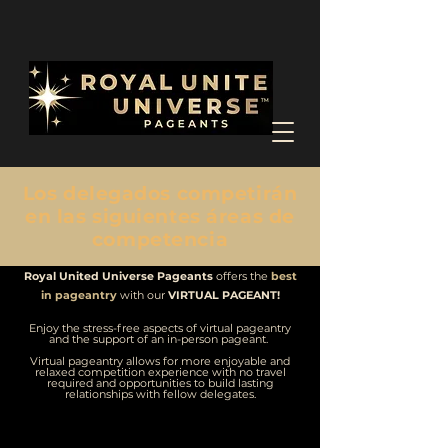
Los delegados competirán
en las siguientes áreas de
competencia
Royal United Universe Pageants
offers the
best
in pageantry
with our
VIRTUAL PAGEANT!
Enjoy the stress-free aspects of virtual pageantry
and the support of an in-person pageant.
Virtual pageantry allows for more enjoyable and
relaxed competition experience with no travel
required and opportunities to build lasting
relationships with fellow delegates.