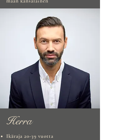
maan kansalainen
Herra
Ikäraja 20-39 vuotta