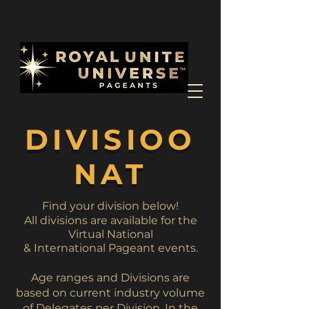
DIVISIOO
NAT
Find your division below!
All divisions are available for the
Virtual National
&
International
Pageant events.
Age ranges and Divisions are
based on current industry volume
of Delegates per Division. In the