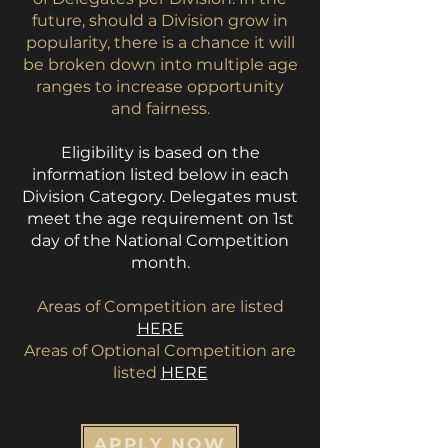
future, should a Division grow in
popularity, there is a chance it will
be broken down into multiple age
ranges to increase opportunity
and fairness.
Eligibility is based on the
information listed below in each
Division Category. Delegates must
meet the age requirement on 1st
day of the National Competition
month.
Areas of Competition are listed
HERE
Areas of Optional Competition are
listed
HERE
APPLY NOW