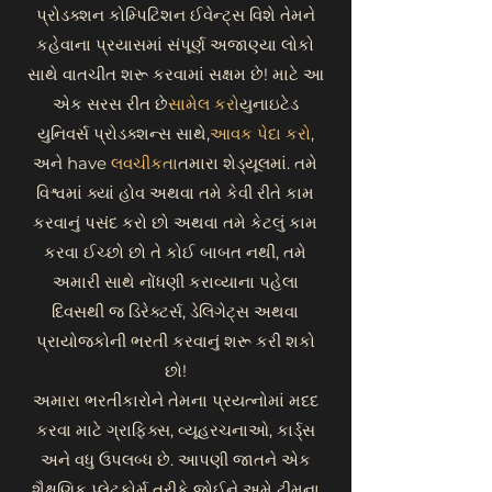
પ્રોડક્શન કોમ્પિટિશન ઈવેન્ટ્સ વિશે તેમને
કહેવાના પ્રયાસમાં સંપૂર્ણ અજાણ્યા લોકો
સાથે વાતચીત શરૂ કરવામાં સક્ષમ છે! માટે આ
એક સરસ રીત છે
સામેલ કરો
યુનાઇટેડ
યુનિવર્સ પ્રોડક્શન્સ સાથે,
આવક પેદા કરો
,
અને have
લવચીકતા
તમારા શેડ્યૂલમાં. તમે
વિશ્વમાં ક્યાં હોવ અથવા તમે કેવી રીતે કામ
કરવાનું પસંદ કરો છો અથવા તમે કેટલું કામ
કરવા ઈચ્છો છો તે કોઈ બાબત નથી, તમે
અમારી સાથે નોંધણી કરાવ્યાના પહેલા
દિવસથી જ ડિરેક્ટર્સ, ડેલિગેટ્સ અથવા
પ્રાયોજકોની ભરતી કરવાનું શરૂ કરી શકો
છો!
અમારા ભરતીકારોને તેમના પ્રયત્નોમાં મદદ
કરવા માટે ગ્રાફિક્સ, વ્યૂહરચનાઓ, કાર્ડ્સ
અને વધુ ઉપલબ્ધ છે. આપણી જાતને એક
શૈક્ષણિક પ્લેટફોર્મ તરીકે જોઈને અમે ટીમના