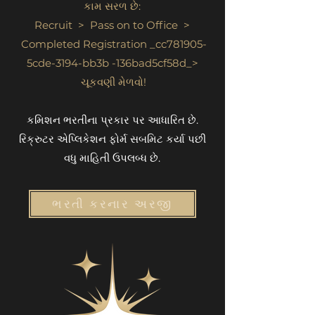
કામ સરળ છે:
Recruit > Pass on to Office >
Completed Registration _cc781905-
5cde-3194-bb3b -136bad5cf58d_>
ચૂકવણી મેળવો!
કમિશન ભરતીના પ્રકાર પર આધારિત છે.
રિક્રુટર એપ્લિકેશન ફોર્મ સબમિટ કર્યા પછી
વધુ માહિતી ઉપલબ્ધ છે.
ભરતી કરનાર અરજી