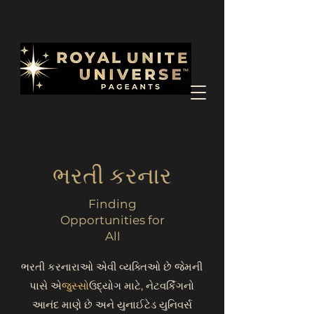
ભરતી કરનાર
Finding
Opportunities for
All
ભરતી કરનારાઓ એવી વ્યક્તિઓ છે જેમની
પાસે એ
જુસ્સો
ઉદ્યોગ માટે, નેટવર્કિંગનો
આનંદ માણે છે અને યુનાઈટેડ યુનિવર્સ