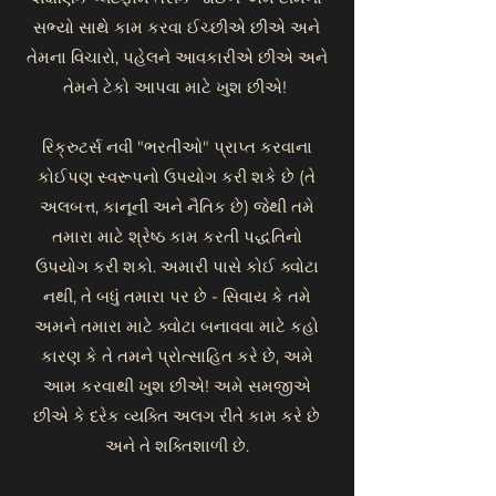
સભ્યો સાથે કામ કરવા ઈચ્છીએ છીએ અને
તેમના વિચારો, પહેલને આવકારીએ છીએ અને
તેમને ટેકો આપવા માટે ખુશ છીએ!
રિક્રુટર્સ નવી "ભરતીઓ" પ્રાપ્ત કરવાના
કોઈપણ સ્વરૂપનો ઉપયોગ કરી શકે છે (તે
અલબત્ત, કાનૂની અને નૈતિક છે) જેથી તમે
તમારા માટે શ્રેષ્ઠ કામ કરતી પદ્ધતિનો
ઉપયોગ કરી શકો. અમારી પાસે કોઈ ક્વોટા
નથી, તે બધું તમારા પર છે - સિવાય કે તમે
અમને તમારા માટે ક્વોટા બનાવવા માટે કહો
કારણ કે તે તમને પ્રોત્સાહિત કરે છે, અમે
આમ કરવાથી ખુશ છીએ! અમે સમજીએ
છીએ કે દરેક વ્યક્તિ અલગ રીતે કામ કરે છે
અને તે શક્તિશાળી છે.