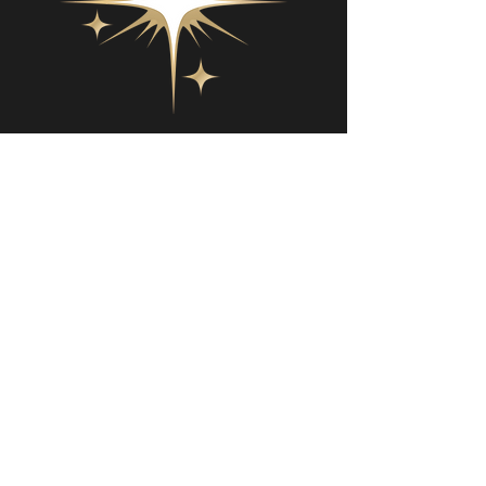
યુનાઇટેડ યુનિવર્સ પ્રોડક્શન્સ માટે આદર્શ ભરતી
કરનાર કેવો દેખાય છે:
સ્વ પ્રેરિત
વાત કરવાનું, નેટવર્ક કરવાનું અને અન્ય લોકો
સાથે ઝડપથી જોડાણ કરવાનું પસંદ કરે છે
લવચીક કલાકો અને દૂરસ્થ કામ કરવા માટે સક્ષમ
વ્યૂહરચનાનો આનંદ માણે છે
અસ્વીકારને હેન્ડલ કરવામાં સક્ષમ
સોશિયલ અને મીડિયા પ્લેટફોર્મ પર વિઝાર્ડ છે
તેમના વિશે એક પ્રભાવશાળી રીત છે
સંપૂર્ણ અજાણ્યા લોકો સાથે વાતચીત શરૂ કરવા
માટે આત્મવિશ્વાસ
પેજન્ટ ઇન્ડસ્ટ્રીમાં જ્ઞાન અને અનુભવ ધરાવે છે