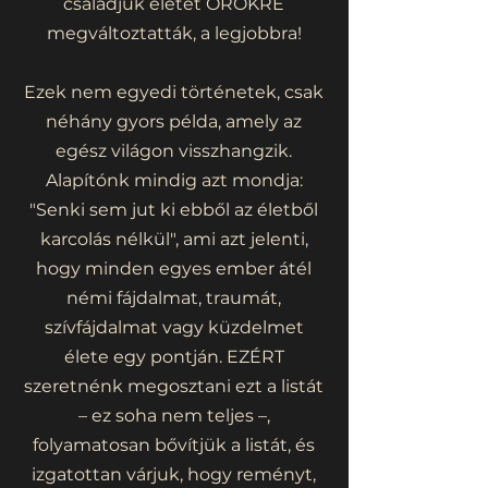
családjuk életét ÖRÖKRE
megváltoztatták, a legjobbra!
Ezek nem egyedi történetek, csak
néhány gyors példa, amely az
egész világon visszhangzik.
Alapítónk mindig azt mondja:
"Senki sem jut ki ebből az életből
karcolás nélkül", ami azt jelenti,
hogy minden egyes ember átél
némi fájdalmat, traumát,
szívfájdalmat vagy küzdelmet
élete egy pontján. EZÉRT
szeretnénk megosztani ezt a listát
– ez soha nem teljes –,
folyamatosan bővítjük a listát, és
izgatottan várjuk, hogy reményt,