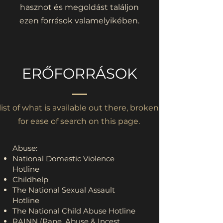
hasznot és megoldást találjon
ezen források valamelyikében.
ERŐFORRÁSOK
l list of what is available out there, broken down by categ
for ease of search on this page.
Abuse:
National Domestic Violence
Hotline
Childhelp
The National Sexual Assault
Hotline
The National Child Abuse Hotline
RAINN (Rape, Abuse & Incest