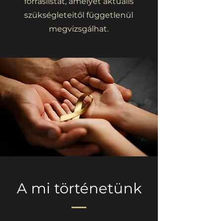
forráslistát, amelyet aktuális
szükségleteitől függetlenül
megvizsgálhat.
A mi történetünk