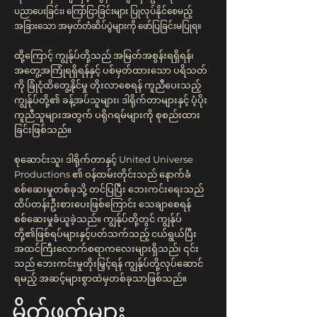
ပညာပေးခြင်း၊ ကြော်ငြာခြင်းများ ပြုလုပ်နိုင်စေမည့်
အခြားသော အမှတ်တံဆိပ်ပွဲများကို ဖော်ပြခြင်းမပြုရ။
ထို့ကြောင့် ကျွန်ုပ်တို့သည် အမြတ်အစွန်းရရှိရန်၊
အတွေ့အကြုံရရှိရန်နှင့် ပစ်မှတ်ထားသော ပရိသတ်
ကို ခြုံငုံထိတွေ့နိုင်မှု တိုးလာစေရန် ကူညီပေးသည့်
ကျွန်ုပ်တို့၏ ခန့်အပ်သူများ၊ ဒါရိုက်တာများနှင့် ပံ့ပိုး
ကူညီသူများအတွက် ပရိုဂရမ်များကို စုစည်းထား
ခြင်းဖြစ်သည်။
စုဆောင်းသူ၊ ဒါရိုက်တာနှင့် United Universe
Productions ၏ ဝန်ထမ်းတိုင်းသည် နောက်ခံ
စစ်ဆေးမှုတစ်ခုသို့ တင်ပြပြီး ဘေးကင်းရေးသည်
ထိပ်တန်းဦးစားပေးဖြစ်ကြောင်း သေချာစေရန်
စစ်ဆေးမှုခံယူခဲ့သည်။ ကျွန်ုပ်တို့တွင် ကျွန်ုပ်
တို့၏ဖြစ်ရပ်များနှင့်ပတ်သက်သည့် ငယ်ရွယ်ပြီး
အထင်ကြီးလောက်စရာကလေးများရှိသည်၊ ၎င်း
သည် ဘေးကင်းမှုတိုးမြှင့်ရန် ကျွန်ုပ်တို့လုပ်ဆောင်
ရမည့် အဆင့်များစွာထဲမှတစ်ခုသာဖြစ်သည်။
မိတ်ဖက်များ