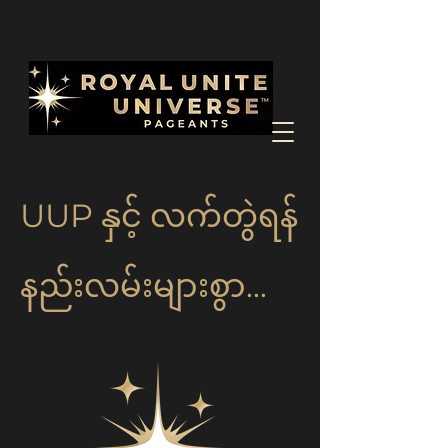
UUP နှင့် လက်တွဲရန်
နည်းလမ်းများစွာ...