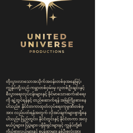
တိုးပွားလာသောအသိုက်အဝန်းတစ်ခုအနေဖြင့်၊
ကျွန်ုပ်တို့သည် ကမ္ဘာတစ်ဝှမ်းမှ လူတစ်ဦးချင်းနှင့်
စီးပွားရေးလုပ်ငန်းများနှင့် ခိုင်မာသောဆက်ဆံရေး
ကို ချဲ့ထွင်ရန်နှင့် တည်ဆောက်ရန် အမြဲကြိုးစားနေ
ပါသည်။ နိုင်ငံတကာထုတ်လုပ်ရေးကုမ္ပဏီတစ်ခု
အား လည်ပတ်ရန်အတွက် လိုအပ်ချက်များစွာရှိနေ
ပါသည်။ ပြည်တွင်း၊ နိုင်ငံတွင်းနှင့် နိုင်ငံတကာ အလှ
မယ်ပွဲများ။
ပြပွဲများ၊ ပရိုမိုးရှင်းများနှင့် ကျွန်ုပ်တို့၏
ကိုယ်စားလှယ်များနှင့် စပွန်ဆာများ နှစ်ဦးစလုံးအား