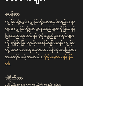
စပွန်ဆာ
ကျွန်ုပ်တို့တွင် ကျွန်ုပ်တို့ကမ်းလှမ်းမည့်အရာ
များ၊ ကျွန်ုပ်တို့ရှာဖွေနေသည်များကိုပြသရန်
ပြန်လည်သုံးသပ်ရန် ပံ့ပိုးကူညီမှုအထုပ်များ
ကို ရရှိနိုင်ပြီး လူတိုင်းအနိုင်ရရှိစေရန် ကျွန်ုပ်
တို့ အကောင်းဆုံးလုပ်ဆောင်နိုင်ပုံအကြောင်း
စကားဝိုင်းကို စတင်ပါ။
ပိုမိုလေ့လာရန် နှိပ်
ပါ။
ဒါရိုက်တာ
ပိုမိုမြန်ဆန်သောအမြတ်အစွန်းရရှိမှု၊
လမ်းညွှန်မှု၊ စီးပွားရေးလမ်းညွှန်မှုနှင့် အခြား
အရာများစွာကို ခွင့်ပြုပေးသည့် ပရိုဂရမ်တစ်
ခု။ ဤအခန်းကဏ္ဍ၏ အရေးပါမှုသည် ကျွန်ုပ်
တို့အတွက် သိသာထင်ရှားပြီး ကျွန်ုပ်တို့သည်