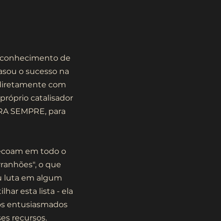
 e conhecimento de
rasou o sucesso na
 diretamente com
róprio catalisador
ARA SEMPRE, para
e ecoam em todo o
ranhões", o que
u luta em algum
r esta lista - ela
mos entusiasmados
es recursos.