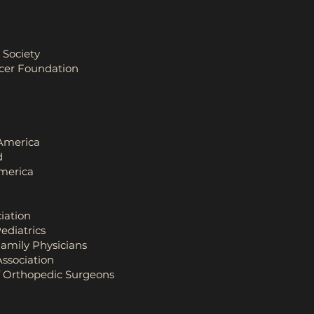
Society
cer Foundation
 America
d
America
iation
ediatrics
amily Physicians
ssociation
f Orthopedic Surgeons