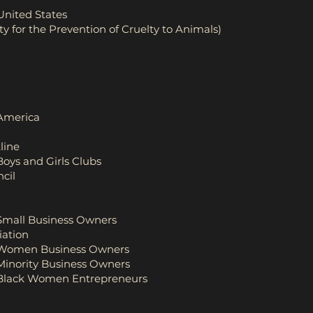
United States
 for the Prevention of Cruelty to Animals)
 America
line
Boys and Girls Clubs
cil
 Small Business Owners
iation
f Women Business Owners
 Minority Business Owners
f Black Women Entrepreneurs