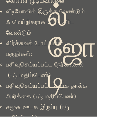
கொள்ள முடியவில்லை
ல்
வீடியோவில் இருக்க வேண்டும்
& மெய்நிகராக போட்டியிட
வேண்டும்
ஜோ
விர்ச்சுவல் போட்டியின்
பகுதிகள்:
பதிவுசெய்யப்பட்ட நேர்காணல்
டி
(1/3 மதிப்பெண்)
பதிவுசெய்யப்பட்ட சமூக தாக்க
அறிக்கை (1/3 மதிப்பெண்)
சமூக ஊடக இருப்பு (1/3
மதிப்பெண்)
விருப்பத்தேர்வுகள் (அனைத்தும்