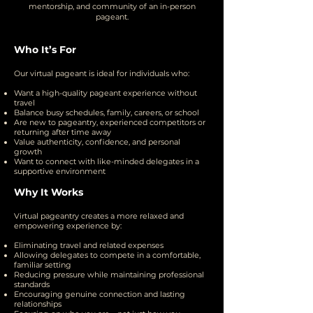
mentorship, and community of an in-person
pageant.
Who It’s For
Our virtual pageant is ideal for individuals who:
Want a high-quality pageant experience without
travel
Balance busy schedules, family, careers, or school
Are new to pageantry, experienced competitors or
returning after time away
Value authenticity, confidence, and personal
growth
Want to connect with like-minded delegates in a
supportive environment
Why It Works
Virtual pageantry creates a more relaxed and
empowering experience by:
Eliminating travel and related expenses
Allowing delegates to compete in a comfortable,
familiar setting
Reducing pressure while maintaining professional
standards
Encouraging genuine connection and lasting
relationships