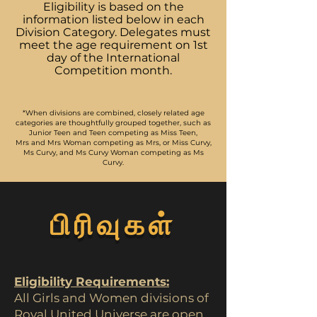
​Eligibility is based on the
information listed below in each
Division Category. Delegates must
meet the age requirement on 1st
day of the International
Competition month.
*When divisions are combined, closely related age
categories are thoughtfully grouped together,
such as
Junior Teen and Teen competing as Miss Teen,
Mrs and Mrs Woman competing as Mrs,
or Miss Curvy,
Ms Curvy, and Ms Curvy Woman competing as Ms
Curvy.
பிரிவுகள்
Eligibility Requirements:
All Girls and Women divisions of
Royal United Universe are open