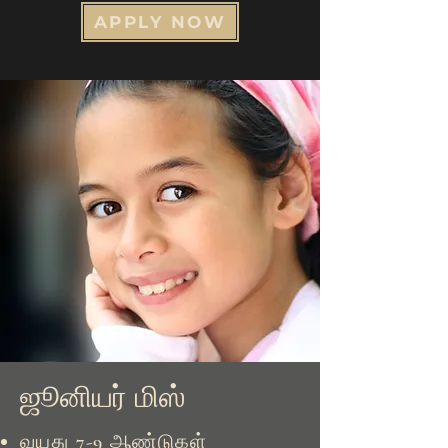
APPLY NOW
ஜூனியர் மிஸ்
வயது 7-9 ஆண்டுகள்