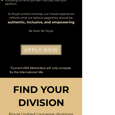
Focusing on who you are—not just how you
perform
At Royal United Universe, our virtual experience
reflects what we believe pageantry should
be:
authentic, inclusive, and empowering
Be Real. Be Royal.
APPLY NOW
*Current USA titleholders will only compete
for the International title.
FIND YOUR
DIVISION
​Royal United Universe divisions