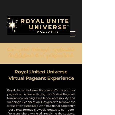
போட்டியின் பின்வரும் பகுதிகளில்
பிரதிநிதிகள் போட்டியிடுவார்கள்
Royal United Universe
Virtual Pageant Experience
Royal United Universe Pageants offers a premier
pageant experience through our Virtual Pageant
format—combining excellence, accessibility, and
meaningful connection.
Designed to remove the
stress often associated with traditional pageantry,
our virtual format allows delegates to compete
from anywhere while still receiving the support,