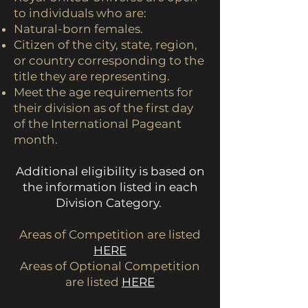
to individuals who are:
Natural-born females.
Citizen of the city, state, region,
or country corresponding to the
title they are representing.
Meet the age requirements for
their division as of the first day
of the International Pageant
month.
​Additional eli
gibility is based on
the information listed in each
Division Category.
Areas of Competition are listed
HERE
Areas of Optional Competition
are listed
HERE