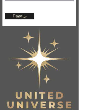
Падаць