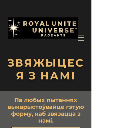
ЗВЯЖЫЦЕС
Я З НАМІ
Па любых пытаннях
выкарыстоўвайце гэтую
форму, каб звязацца з
намі.