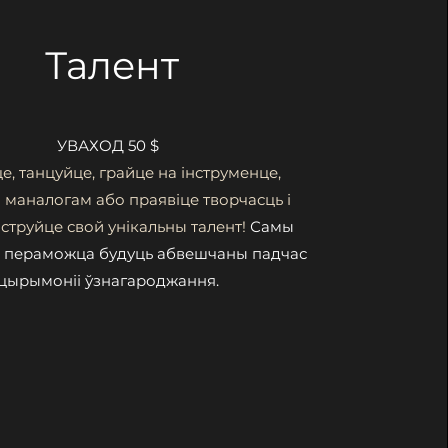
Талент
УВАХОД 50 $
е, танцуйце, грайце на інструменце,
 маналогам або праявіце творчасць і
труйце свой унікальны талент!
Самы
 і пераможца будуць абвешчаны падчас
цырымоніі ўзнагароджання.