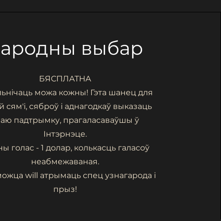
ародны выбар
БЯСПЛАТНА
ьнічаць можа кожны! Гэта шанец для
 сям'і, сяброў і аднагодкаў выказаць
ваю падтрымку, прагаласаваўшы ў
Інтэрнэце.
ы голас - 1 долар, колькасць галасоў
неабмежаваная.
ожца will
атрымаць спец
узнагарода і
прыз!