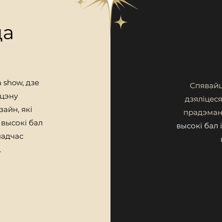
да
а
show, дзе
Спявайц
сцэну
дзяліцеся
айн, які
прадэманс
высокі бал
высокі бал
падчас
.