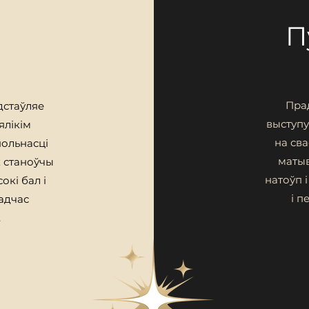
П
Пра
дстаўляе
выступу
ялікім
на св
польнасці
матыв
к станоўчы
натоўп 
окі бал і
і 
адчас
.