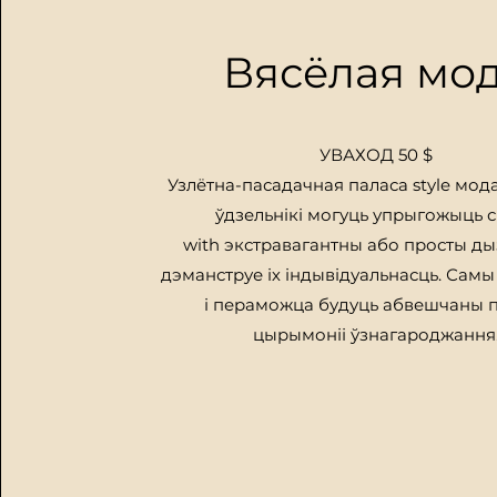
Вясёлая мо
УВАХОД 50 $
Узлётна-пасадачная паласа style
мод
ўдзельнікі могуць упрыгожыць 
with
экстравагантны
або просты дыз
дэманструе іх індывідуальнасць.
Самы 
і пераможца будуць абвешчаны 
цырымоніі ўзнагароджання