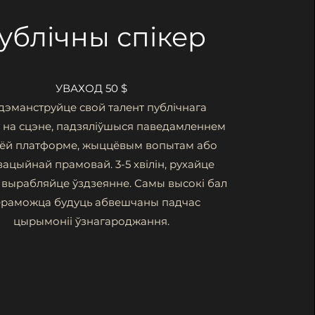
ублічны спікер
УВАХОД 50 $
дэманструйце свой талент публічнага
 на сцэне, падзяліўшыся паведамленнем
аёй платформе, жыццёвым вопытам або
ацыйнай прамовай. 3-5 хвілін, рухайце
і вырабляйце ўздзеянне. Самы высокі бал
пераможца будуць абвешчаны падчас
цырымоніі ўзнагароджання.