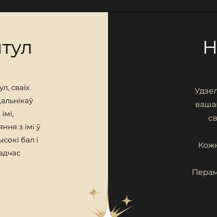
ытул
Н
л, сваіх
Удзел
дальнікаў
вашай
імі,
с
ння з імі ў
сокі бал і
Кожн
адчас
.
Перам