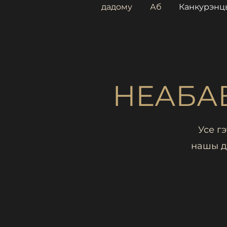
дадому
Аб
Канкурэнц
НЕАБА
Усе г
нашы д