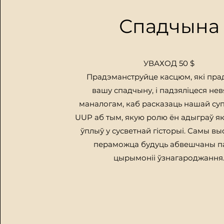
Спадчына
УВАХОД 50 $
Прадэманструйце касцюм, які пра
вашу спадчыну, і падзяліцеся нев
маналогам, каб расказаць нашай су
UUP аб тым, якую ролю ён адыграў я
ўплыў у сусветнай гісторыі.
Самы выс
пераможца будуць абвешчаны п
цырымоніі ўзнагароджання