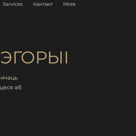
Services
Кантакт
More
ЭГОРЫІ
нічаць
цеся аб