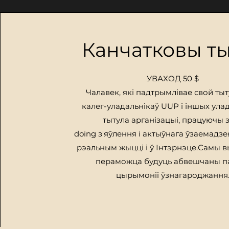
Канчатковы т
УВАХОД 50 $
Чалавек, які падтрымлівае свой тыту
калег-уладальнікаў UUP і іншых ула
тытула арганізацыі, працуючы з 
doing
з'яўлення і актыўнага ўзаемадзея
рэальным жыцці і ў Інтэрнэце.
Самы вы
пераможца будуць абвешчаны п
цырымоніі ўзнагароджання