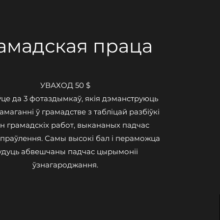
амадская праца
УВАХОД 50 $
це да 3 фотаздымкаў, якія дэманструюць
маганні ў грамадстве з табліцай разбіўкі
ін грамадскіх работ, выкананых падчас
 праўлення.
Самы высокі бал і пераможца
удуць абвешчаны падчас цырымоніі
ўзнагароджання.