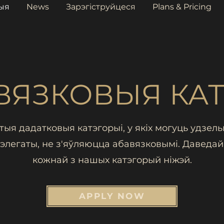
ыя
News
Зарэгіструйцеся
Plans & Pricing
ВЯЗКОВЫЯ КАТ
этыя дадатковыя катэгорыі, у якіх могуць удзель
элегаты, не з'яўляюцца абавязковымі. Даведай
кожнай з нашых катэгорый ніжэй.
APPLY NOW