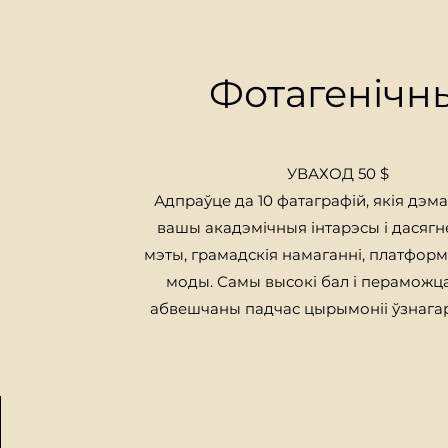
Фотагенічн
УВАХОД 50 $
Адпраўце да 10 фатаграфій, якія дэм
вашы акадэмічныя інтарэсы і дасягнен
мэты, грамадскія намаганні, платформ
моды.
Самы высокі бал і пераможц
абвешчаны падчас цырымоніі ўзнага