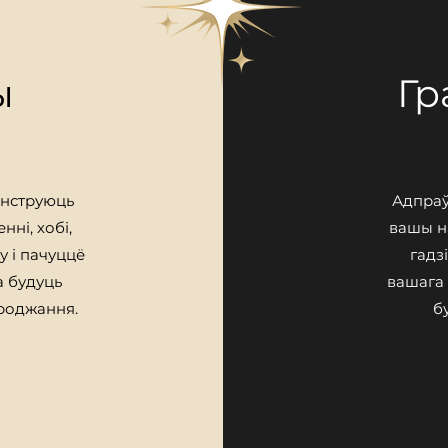
ы
Гр
анструюць
Адпраў
ні, хобі,
вашы на
у і пачуццё
гадз
а будуць
вашага
роджання.
б