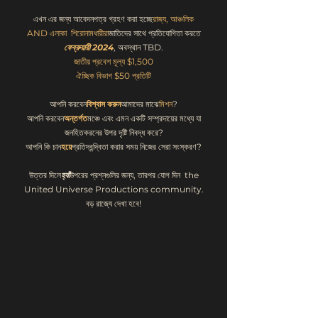
এখন এর জন্য আবেদনপত্র গ্রহণ করা হচ্ছে
রাজ্য, আঞ্চলিক
AND
এলাকা
শিরোনামধারীরা
জাতিদের সাথে প্রতিযোগিতা করতে
ফেব্রুয়ারী 2024
, অবস্থান TBD.
জাতীয় প্রবেশ মূল্য $1,500
ঐচ্ছিক বিভাগ $50 প্রতিটি
আপনি করবেন
বিশ্বাস করুন
আমাদের মাঝে
মিশন
?
আপনি করবেন
অন্তর্গত
মঞ্চে এবং এমন একটি সম্প্রদায়ের মধ্যে যা
জনহিতকরনের উপর দৃষ্টি নিবদ্ধ করে?
আপনি কি চান
হয়ে
প্রতিদ্বন্দ্বিতা করার সময় নিজের সেরা সংস্করণ?
উত্তর দিলে
হ্যাঁ
উপরের প্রশ্নগুলির জন্য, তারপর যোগ দিন the
United Universe Productions community.
বড় রাজ্যে দেখা হবে!