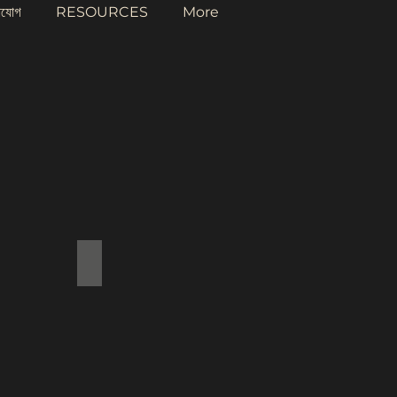
াযোগ
RESOURCES
More
Add a Title