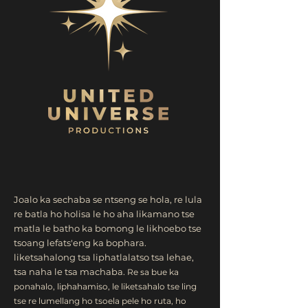
Joalo ka sechaba se ntseng se hola, re lula
re batla ho holisa le ho aha likamano tse
matla le batho ka bomong le likhoebo tse
tsoang lefats'eng ka bophara.
liketsahalong tsa liphatlalatso tsa lehae,
tsa naha le tsa machaba.
Re sa bue ka
ponahalo, liphahamiso, le liketsahalo tse ling
tse re lumellang ho tsoela pele ho ruta, ho