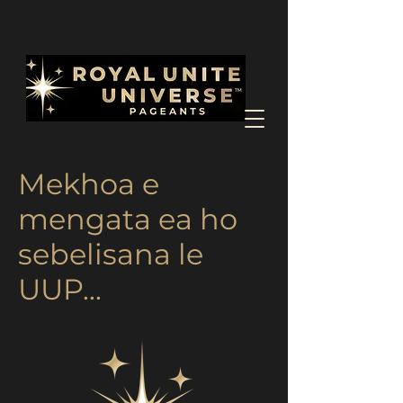
Mekhoa e
mengata ea ho
sebelisana le
UUP...