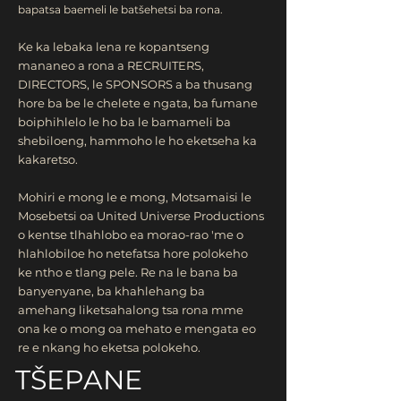
bapatsa baemeli le batšehetsi ba rona.
Ke ka lebaka lena re kopantseng
mananeo a rona a RECRUITERS,
DIRECTORS, le SPONSORS a ba thusang
hore ba be le chelete e ngata, ba fumane
boiphihlelo le ho ba le bamameli ba
shebiloeng, hammoho le ho eketseha ka
kakaretso.
Mohiri e mong le e mong, Motsamaisi le
Mosebetsi oa United Universe Productions
o kentse tlhahlobo ea morao-rao 'me o
hlahlobiloe ho netefatsa hore polokeho
ke ntho e tlang pele. Re na le bana ba
banyenyane, ba khahlehang ba
amehang liketsahalong tsa rona mme
ona ke o mong oa mehato e mengata eo
re e nkang ho eketsa polokeho.
TŠEPANE