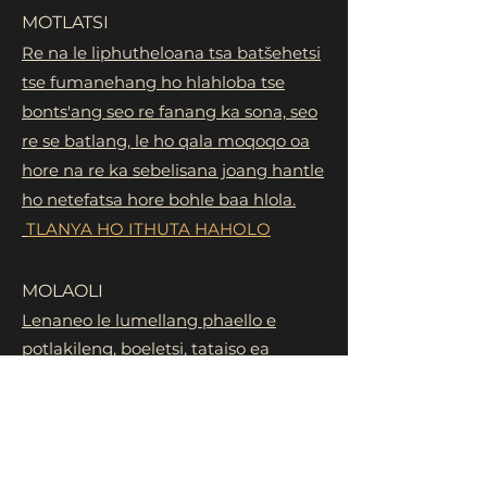
MOTLATSI
Re na le liphutheloana tsa batšehetsi
tse fumanehang ho hlahloba tse
bonts'ang seo re fanang ka sona, seo
re se batlang, le ho qala moqoqo oa
hore na re ka sebelisana joang hantle
ho netefatsa hore bohle baa hlola.
TLANYA HO ITHUTA HAHOLO
MOLAOLI
Lenaneo le lumellang phaello e
potlakileng, boeletsi, tataiso ea
khoebo, le tse ling tse ngata.
Bohlokwa ba karolo ena bo bonahala
ho rona mme re batla ho hodisa le ho
tshehetsa Batsamaisi bohle ba rona