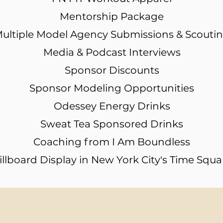
Mentorship Package
ultiple Model Agency Submissions & Scouti
Media & Podcast Interviews
Sponsor Discounts
Sponsor Modeling Opportunities
Odessey Energy Drinks
Sweat Tea Sponsored Drinks
Coaching from I Am Boundless
illboard Display in New York City's Time Squa
*subject to number of registrations per division
Prize package may vary per division and is subject to change