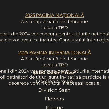
2025 PAGINA NAȚIONALĂ
A 3-a săptămână din februarie
Locația TBD
locali din 2024 vor concura pentru titlurile naționa
nalele vor avea loc înaintea Concursului Internațio
2025 PAGINA INTERNAȚIONALĂ
A 3-a săptămână din februarie
Locația TBD
nali din 2024 vor concura pentru titlurile internaț
$500 Cash Prize*
noii deținători de titluri sunt invitați să participe 
Division Crown
deoarece vom fi cu toții în aceeași locație!
Division Sash
Flowers
Plaque