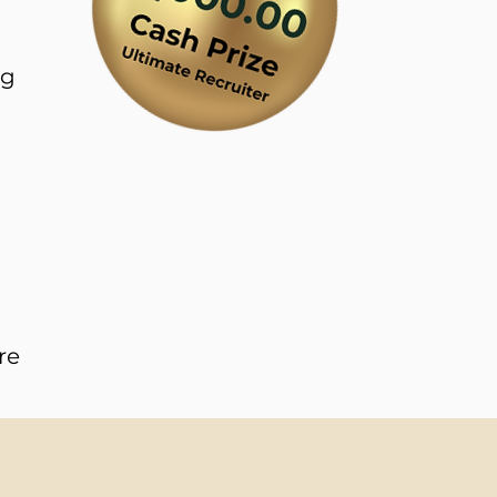
ng
re