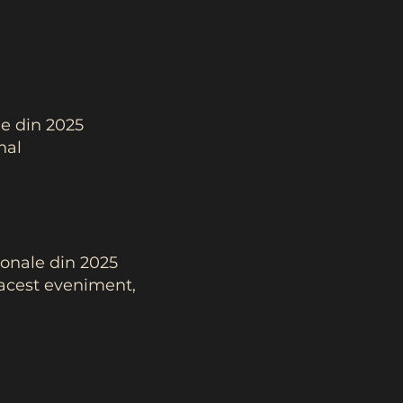
le din 2025
nal
ionale din 2025
la acest eveniment,