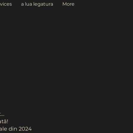
vices
a lua legatura
More
..
tă!
nale din 2024