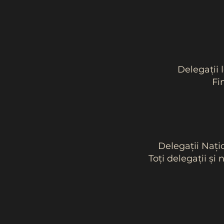
Delegații 
Fi
Delegații Națio
Toți delegații și 