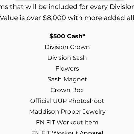
ms that will be included for every Divisi
Value is over $8,000 with more added all
$500 Cash*
Division Crown
Division Sash
Flowers
Sash Magnet
Crown Box
Official UUP Photoshoot
Maddison Proper Jewelry
FN FIT Workout Item
FN FIT Workout Apparel