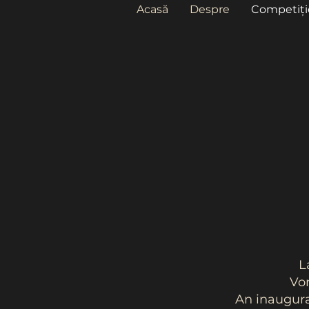
Acasă
Despre
Competiți
L
Vom
An inaugural