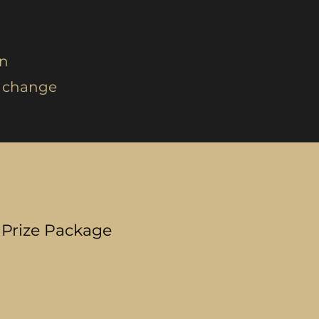
on
o change
n Prize Package