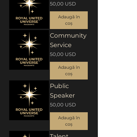
Preț
50,00 USD
Adaugă în
coș
Community
Service
Preț
50,00 USD
Adaugă în
coș
Public
Speaker
Preț
50,00 USD
Adaugă în
coș
Talent