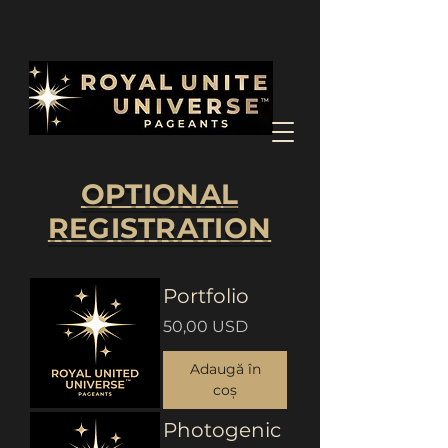
OPTIONAL
REGISTRATION
Portfolio
Preț
50,00 USD
Adaugă în
coș
Photogenic