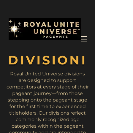
DIVISIONI
Royal United Universe divisions
are designed to support
competitors at every stage of their
pageant journey—from those
stepping onto the pageant stage
for the first time to experienced
titleholders. Our divisions reflect
commonly recognized age
categories within the pageant
community and are intended to