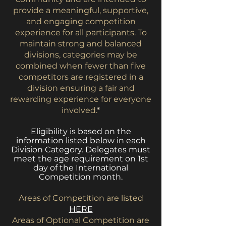
provide a meaningful, supportive,
and engaging competition
experience for all participants. To
maintain strong and balanced
divisions, categories may be
combined when fewer than five
competitors are registered in a
division ensuring a fair and
rewarding experience for everyone
involved.
*
Eligibility is based on the
information listed below in each
Division Category. Delegates must
meet the age requirement on 1st
day of the International
Competition month.
Areas of Competition are listed
HERE
Areas of Optional Competition are